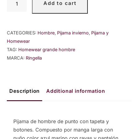
Add to cart
largo
de
punto
con
CATEGORIES:
Hombre
,
Pijama invierno
,
Pijama y
tapeta
Homewear
quantity
TAG:
Homewear grande hombre
MARCA:
Ringella
Description
Additional information
Pijama de hombre de punto con tapeta y
botones. Compuesto por manga larga con
puño color azul marino con rayas y pantalón