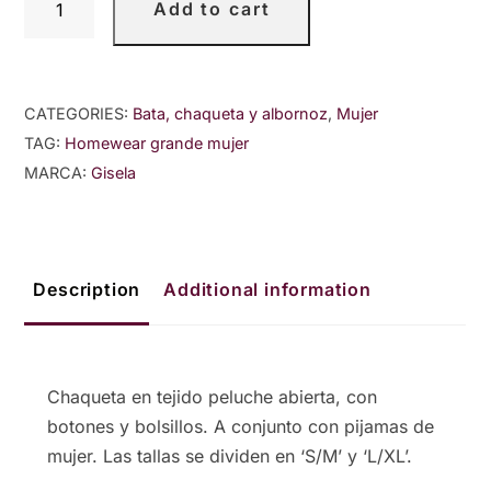
Add to cart
de
peluche
oversize
quantity
CATEGORIES:
Bata, chaqueta y albornoz
,
Mujer
TAG:
Homewear grande mujer
MARCA:
Gisela
Description
Additional information
Chaqueta en tejido peluche abierta, con
botones y bolsillos. A conjunto con pijamas de
mujer. Las tallas se dividen en ‘S/M’ y ‘L/XL’.