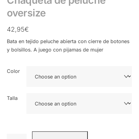
Chaqueta de peluche
oversize
42,95
€
Bata en tejido peluche abierta con cierre de botones
y bolsillos. A juego con pijamas de mujer
Color
Talla
Chaqueta