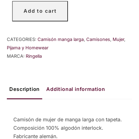
Add to cart
Camisón
de
mujer
CATEGORIES:
Camisón manga larga
,
Camisones
,
Mujer
,
de
Pijama y Homewear
algodón
MARCA:
Ringella
con
tapeta
quantity
Description
Additional information
Camisón de mujer de manga larga con tapeta.
Composición 100% algodón interlock.
Fabricante alemán.