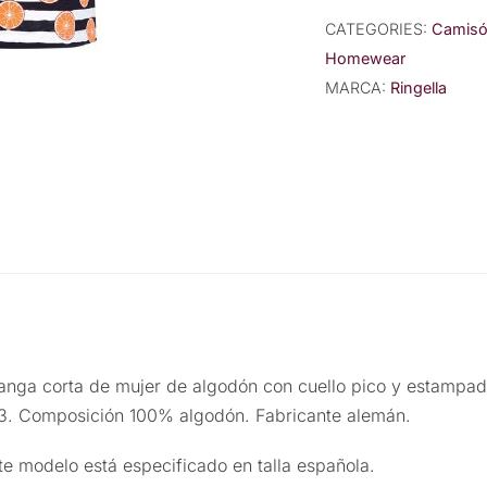
manga
CATEGORIES:
Camisó
corta
Homewear
de
MARCA:
Ringella
algodón
en
cuello
pico
quantity
nga corta de mujer de algodón con cuello pico y estampad
3. Composición 100% algodón. Fabricante alemán.
ste modelo está especificado en talla española.