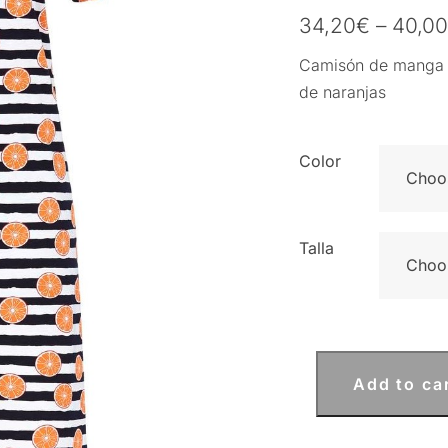
34,20
€
–
40,0
Camisón de manga c
de naranjas
Color
Talla
Add to ca
Camisón
de