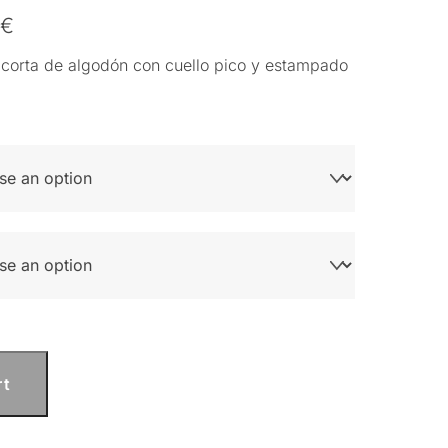
0
€
orta de algodón con cuello pico y estampado
rt