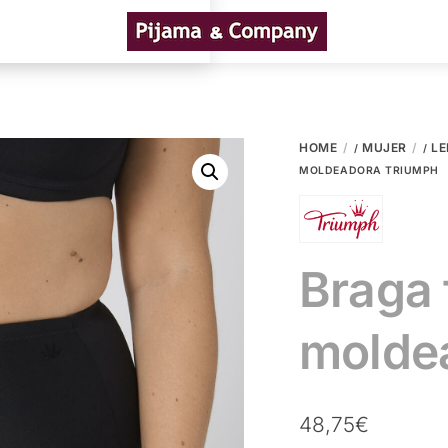
Menu
HOME
MUJER
LE
/
/
MOLDEADORA TRIUMPH
Braga 
molde
48,75
€