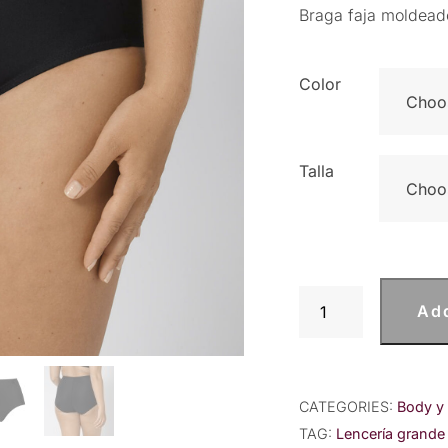
Braga faja moldead
Color
Talla
Braga
Add
faja
moldeadora
Triumph
quantity
CATEGORIES:
Body y 
TAG:
Lencería grande