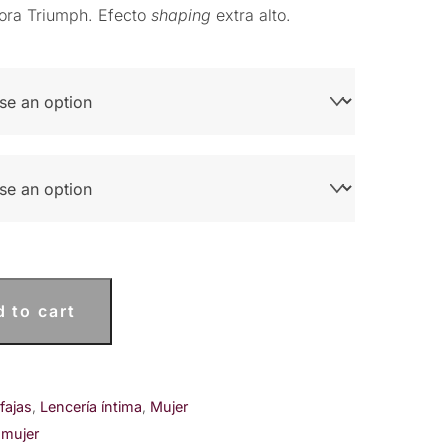
ora Triumph. Efecto
shaping
extra alto.
 to cart
fajas
,
Lencería íntima
,
Mujer
 mujer